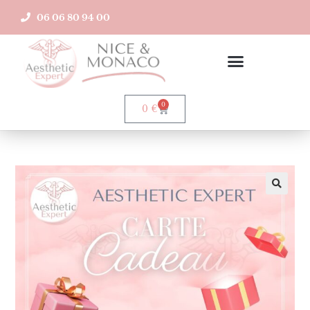
06 06 80 94 00
0
0
€
🔍