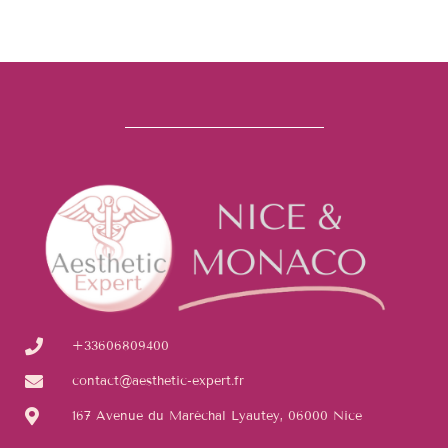
+33606809400
contact@aesthetic-expert.fr
167 Avenue du Maréchal Lyautey, 06000 Nice